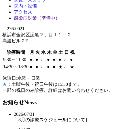
院内・設備
アクセス
感染症対策（準備中）
〒236-0021
横浜市金沢区泥亀２丁目１１－２
高波ビル２F
診療時間
月
火
水
木
金
土
日
祝
9:30～11:30
●
●
/
●
●
●
/
●
14:30～18:30
●
●
/
●
●
/
★
★
休診日:水曜・日曜
★
：土曜午後・祝日午後は15:30まで。
一部の祝日のみ診療。詳細はお問い合わせください。
お知らせ
News
2026/07/31
［8月の診療スケジュールについて］