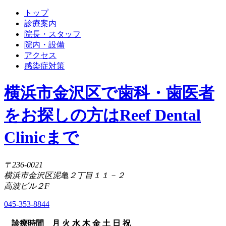
トップ
診療案内
院長・スタッフ
院内・設備
アクセス
感染症対策
横浜市金沢区で歯科・歯医者
をお探しの方はReef Dental
Clinicまで
〒236-0021
横浜市金沢区泥亀２丁目１１－２
高波ビル２F
045-353-8844
診療時間
月
火
水
木
金
土
日
祝