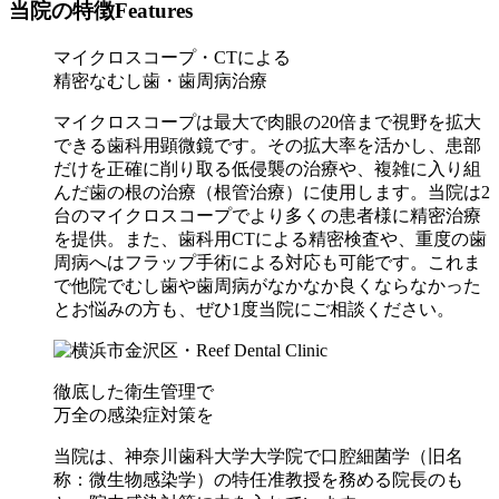
当院の特徴
Features
マイクロスコープ・CTによる
精密なむし歯・歯周病治療
マイクロスコープは最大で肉眼の20倍まで視野を拡大
できる歯科用顕微鏡です。その拡大率を活かし、患部
だけを正確に削り取る低侵襲の治療や、複雑に入り組
んだ歯の根の治療（根管治療）に使用します。当院は2
台のマイクロスコープでより多くの患者様に精密治療
を提供。また、歯科用CTによる精密検査や、重度の歯
周病へはフラップ手術による対応も可能です。これま
で他院でむし歯や歯周病がなかなか良くならなかった
とお悩みの方も、ぜひ1度当院にご相談ください。
徹底した衛生管理で
万全の感染症対策を
当院は、神奈川歯科大学大学院で口腔細菌学（旧名
称：微生物感染学）の特任准教授を務める院長のも