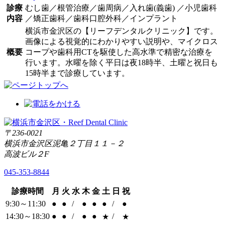
診療
むし歯／根管治療／歯周病／入れ歯(義歯) ／小児歯科
内容
／矯正歯科／歯科口腔外科／インプラント
横浜市金沢区の【リーフデンタルクリニック】です。
画像による視覚的にわかりやすい説明や、マイクロス
概要
コープや歯科用CTを駆使した高水準で精密な治療を
行います。水曜を除く平日は夜18時半、土曜と祝日も
15時半まで診療しています。
〒236-0021
横浜市金沢区泥亀２丁目１１－２
高波ビル２F
045-353-8844
診療時間
月
火
水
木
金
土
日
祝
9:30～11:30
●
●
/
●
●
●
/
●
14:30～18:30
●
●
/
●
●
/
★
★