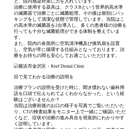
と、院内感染対策に力を入れています。
治療に使用する器具は、クラスBという世界的高水準
の滅菌器で治療ごとに滅菌処理。その後は個別にパッ
キングをして清潔な状態で管理しています。当院はこ
の高水準の滅菌器を2台導入し、多くの患者様の治療を
行っても十分な滅菌処理ができる体制を整えていま
す。
また、院内の各箇所に空気清浄機及び換気扇を設置
し、空気が常に循環する仕組みとなっております。治
療をお待ちの間も安心してお過ごしいただけます。
目で見てわかる治療の説明を
治療プランの説明を受けた時に、聞き慣れない歯科用
語を口頭で伝えられてよくわからなかった、という経
験はございませんか？
当院は治療前後のお口の様子を写真でご覧いただいた
り、CTの検査結果をモニター上で一緒にご確認いただ
くなど、症状や治療の進み具合を視覚的にわかりやす
く説明しています。